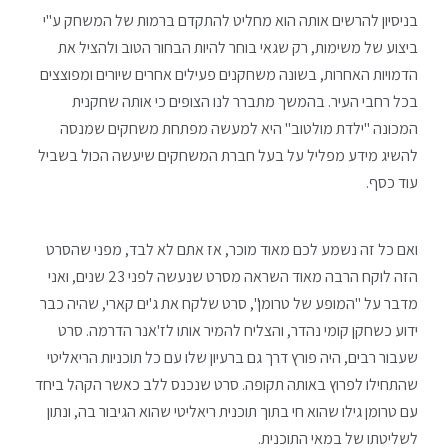
בניסיון להרשים אותה הוא מחליט להתקדם ברמות של המשחק ע"י
ביצוע של משימות, רק שגאי בוחר להיות הבחור הטוב ולהציל את
הדמויות האחרות, בשונה משחקנים פעילים אחרים שיורים ומפוצצים
בכל רחבי העיר. בהמשך מתברר לנו הצופים כי אותה שחקנית
המכונה "ילדת מולטוב" היא למעשה מפתחת משחקים שמנסה
להשיג מידע מפליל על בעל חברת המשחקים שיעשה הכול בשביל
עוד כסף.
ואם כל זה נשמע לכם מאוד מוכר, אז אתם לא לבד, מפני שהסרט
הזה לוקח הרבה מאוד השראה מסרט שנעשה לפני 23 שנים, ואני
מדבר על "המופע של טרומן", סרט שלקח את ג'ים קארי, שהיה כבר
ידוע כשחקן קומי נהדר, והצליח להמיר אותו לז'אנר הדרמה. סרט
שעבור רבים, היה פורץ דרך גם ברעיון שלו עם כל תוכניות הריאליטי
שהתחילו לפרוץ באותה תקופה. סרט שנכנס ללב כאשר הקהל ביחד
עם טרומן גילו שהוא חי בתוך תוכנית ריאליטי שהוא הגיבור בה, ונתון
לשליטתו של במאי התוכנית.