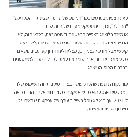
כאשר צפיתי בסרטים כמו "המופע של טרומן" שציינתי, "המטריקס",
"התחלה", וכו', חוויתי אפקט מסוים של התרגשות
או מיינד בלואינג בצפייה הראשונה. ולעומת זאת, בסרט הזה, לא
הרגשתי איזשהו רגש כזה. אלא, הסרט מספר סיפור קליל, מעט
קיטשי אבל מודע לעצמו, וכן, מצליח לעורר דיון קטן סביב נושאים
מעט מורכבים יותר, אבל שומר את עצמו לקהל הצעיר ולמיינסטרים
בתרבות הפופ והגיימינג.
עוד נקודה נוספת שהסרט עושה בצורה מיטבית, זה השימוש שלו
באפקטים ו-CGI. הוא מביא אפקטים מעולים וויזואליה נהדרת כיאה
ל-2021, אך הוא לא נופל בשילוב עודף של אפקטים שבאים על
חשבון הסיפור והמשחק.