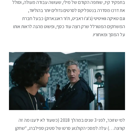
בתפקיד קיז, שותפה הקודם של מילי, שעושה עבודה מעולה, וסולל
את דרכו מסדרה בנטפליקס לסרטים גדולים יותר בהוליווד,
וגם טאיקה וואיטיטי (ג'וג'ו ראביט, ת'ור ראגנארוק) כבעל חברת
המשחקים המטורלל שרק רוצה עוד כסף, ופשוט מהנה לראות אותו
על המסך ומאחוריו.
למי שזוכר, לפני 3 שנים במהלך 2018 (כשעוד לא ידענו מה זה
קורונה…) עלה למסכי הקולנוע סרטו של סטיבן ספילברג, "שחקן