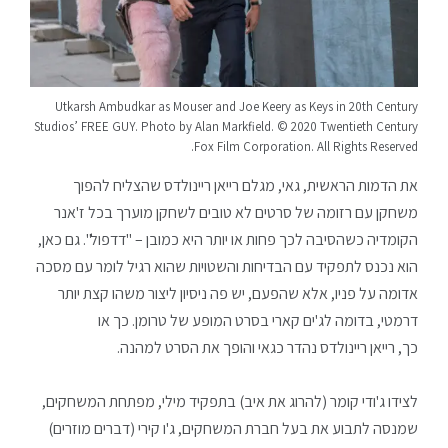
Utkarsh Ambudkar as Mouser and Joe Keery as Keys in 20th Century
Studios’ FREE GUY. Photo by Alan Markfield. © 2020 Twentieth Century
Fox Film Corporation. All Rights Reserved.
את הדמות הראשית, גאי, מגלם רייאן ריינולדס שהצליח להפוך
משחקן עם רזומה של סרטים לא טובים לשחקן מוערך בכל ז'אנר
הקומדיה כשהסיבה לכך פחות או יותר היא כמובן – "דדפול". גם כאן,
הוא נכנס לתפקיד עם הבדיחות והשטויות שהוא רגיל לומר עם מסכה
אדומה על פניו, אלא שהפעם, יש פה ניסיון ליצור משהו קצת יותר
דרמטי, בדומה לג'ים קארי בסרט המופע של טרומן. כך או
כך, רייאן ריינולדס נהדר כגאי והופך את הסרט למהנה.
לצידו ג'ודי קומר (להרוג את איב) בתפקיד מילי, מפתחת המשחקים,
שמנסה לתבוע את בעל חברת המשחקים, ג'ו קירי (דברים מוזרים)