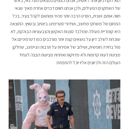
הוא לוקח כיוון אחר. ראשית, אנחנו כצופים נמצאים מעל גאי, באזור
של השחקנים הפעילים, ולכן אנחנו חווים דברים אחרת מאיך שגאי
חווה אותם. ושנית, הסרט הרבה יותר מהיר ומותאם לקהל צעיר, בכל
התחום של משחקי מחשב, ושידורי סטרימינג ביוטיוב ובטוויץ. התוצאה
היא קומדיית פעולה שמלבד סצנות האקשן והצבעוניות הבוהקת, לא
שוכחת לשלב דיון על נושאים קצת יותר מורכבים כמו דטרמיניזם אל
מול בחירה חופשית, ושילוב של אמירות על תרבות הגיימינג, שחלקן
מציגות דעות קדומות ולא מדויקות ואחרות מציעות הצצה לעתיד
העולם הזה ולכיוונים אליו יוכל להתפתח.