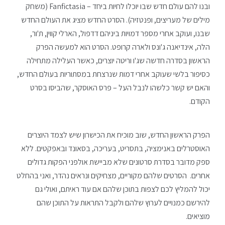
ובנו להם עולם חדש שבו יוכלו לחיות ביחד – Fanfictasia (משחק
מילים של מעריצים, ופנטזיה). הסרט החדש מציג את העולם החדש
שבנו, ועוקב אחרי מספר דמויות ביניהם דדפול, הארלי קווין, ת'ור,
הלה, אינדיאנה ג'ונס ולארה קרופט. הסרט הוא למעשה הפרק
הראשון בסדרה חדשה שג'ו וריטה יוצרים, כאשר העלילה מתחילה
כסיפור בלשי שעוקב אחרי דמות שנרצחת במסתוריות בעולם החדש,
והאם יש קשר כלשהו לנבל העל – פרס האוסקר, שהביסו בסרט
הקודם.
הפרק הראשון החדש, שוב מוכיח את הכישרון שיש לצמד היוצרים
האוסטרלים באנימציה, בתסריט, בעריכה, בסאונד ובאפקטים. ללא
ספק מדובר בסדרת סרטונים שלא מביישת אולפני הפקות גדולים
אחרים. הסרטים שלהם מקוריים, מצחיקים ונראים נהדר, ואני בהחלט
יכול להמליץ לכם לצפות בתוכן שלהם אם עוד ראיתם, ואולי גם
להירשם כמנויים לערוץ שלהם ולקבל התראות על התוכן שהם
מוציאים.