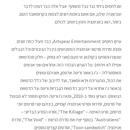
שנלחמים ביחד נגד נבל משותף. אבל אלה כבר הפכו לדבר
שבשגרה שלנו, אם אתם באמת רוצים לצפות בקרוסאובר הטוב
ביותר, הוא באנימציה וזמין ביוטיוב לכולם.
ערוץ היוטיוב Artspear Entertainment, כבר פעיל כמה שנים
ומציג סדרת סרטוני אנימציה המפגישים בין כל הגיבורים וכל הנבלים
שנוצרו והופיעו בקולנוע אי פעם (ואני לא צוחק – חלק מהדמויות
אפילו לא זיהיתי). על הערוץ הנהדר הזה אחראים שני אנשים
מאוסטרליה – ג'ו באואר וריטה ארטמן, ושניהם עושים
את הכול, מהעריכת וידאו וסאונד, ועד לדיבוב של כלל הדמויות
(כאשר ג'ו אחראי על דיבוב הדמויות הגבריות וריטה על הדמויות
הנשיות). הערוץ נוסד ב-2010, ומאז ג'ו וריטה הפיקו מספר לא מבוטל
של סרטים, סדרות וסרטי אנימציה קומיים, ביניהם שני סרטים זוכי
פרסים, סרט האימה – "The Killage", וסרט המדע הבדיוני –
"Australiens". בנוסף יצרו את סדרת הרשת – "The Void", סדרת
אנימציה "Toon sandwitch", וסרטים קצרים נוספים.