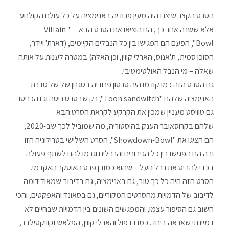
הסרט הקצר שיצרו היה מעין פרודיה באנימציה על כל עולם הקולנוע
אלא ששנה אחר כך, הם הוציאו את הסרט הבא – "Villain-
Bowl", הפעם הם הפגישו בין כל הנבלים הקיימים, (דארת' ויידר,
הסוכן סמית', ת'אנוס, הארלי קווין, וכן האלה) במטרה לענות על אותה
שאלה – מי הנבל האולטימטיבי.
גם הסרט הזה כמו קודמו היה סרטון פרודיה בסגנון של של סדרת
האנימציה שלהם "Toon sandwitch", רק שבסרט ריטה וג'ו הכניסו
גם טוויסט מעניין שמכין את הקרקע לקראת הסרט הבא
שלהם בקרוסאובר הענק בהיסטוריה, מה שמוביל לכך שב-2020,
הם הציגו את "Showdown-Bowl", הסרט השלישי בטרילוגיה הזו
ובה הם הפגישו בין כל הגיבורים והנבלים וגרמו להם לשתף פעולה
בכדי להביס את נבל העל – שהוא כמובן פרס האוסקר האקדמי.
הסרט הזה היה כל כך טוב, גם באנימציה, גם בדיבוב שמאוד דומה
לדיבוב של הדמויות מהסרטים המקוריים, גם בסאונד והאפקטים, והכי
חשוב גם הסיפור עצמו, והמפגשים השונים בין הדמויות שבחיים לא
דמיינתי שאראה ביחד. כמו דדפול והארלי קווין, הפלאש וקוויקסילבר,