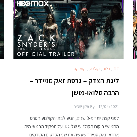
DC
,
בלוג
,
קולנוע
,
קומיקס
ליגת הצדק – גרסת זאק סניידר –
הרבה סלואו-מושן
12/04/2021
By
אלון שפיר
לפני קצת יותר מ-3 שנים, הגיע לבתי הקולנוע הסרט
החמישי ביקום הקולנועי של DC. על תפקיד הבמאי היה
אחראי זאק סניידר שעשה את שני הסרטים הקודמים