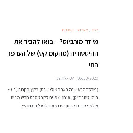
בלוג
,
מארוול
,
קומיקס
מי זה מורביוס? – בואו להכיר את
ההיסטוריה (מהקומיקס) של הערפד
החי
05/03/2020
By
אלון שפיר
(פורסם לראשונה באתר מולטיוורס) בקיץ הקרוב (ב-30
ביולי ליתר דיוק), אנחנו צפויים לקבל סרט חדש מבית
אולפני סוני (בשיתוף עם מארוול) על דמותו של